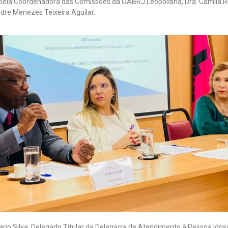
a pela Coordenadora das Comissões da OABRJ Leopoldina, Dra. Camila R
dre Menezes Teixeira Aguilar.
Mario Silva, Delegado Titular da Delegacia de Atendimento à Pessoa Idos