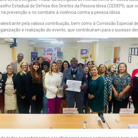
nselho Estadual de Defesa dos Direitos da Pessoa Idosa (CEDEPI), que 
 na prevenção e no combate à violência contra a pessoa idosa.
lestrante pela valiosa contribuição, bem como à Comissão Especial d
anização e realização do evento, que contribuíram para o sucesso dest
e todos os participantes e reafirmamos nosso compromisso com a pr