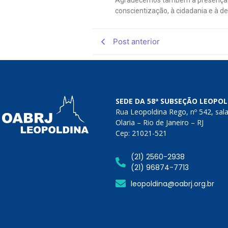
conscientização, à cidadania e à de
Post anterior
SEDE DA 58ª SUBSEÇÃO LEOPO
Rua Leopoldina Rego, nº 542, sal
Olaria – Rio de Janeiro – RJ
Cep: 21021-521
(21) 2560-2938
(21) 96874-7713
leopoldina@oabrj.org.br