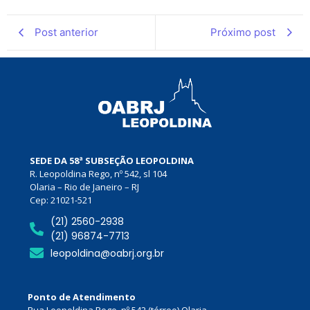
Post anterior
Próximo post
SEDE DA 58ª SUBSEÇÃO LEOPOLDINA
R. Leopoldina Rego, nº 542, sl 104
Olaria – Rio de Janeiro – RJ
Cep: 21021-521
(21) 2560-2938
(21) 96874-7713
leopoldina@oabrj.org.br
Ponto de Atendimento
Rua Leopoldina Rego, nº 542 (térreo) Olaria