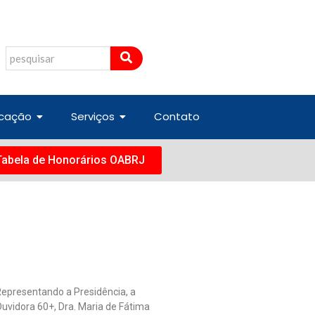
cação
Serviços
Contato
Tabela de Honorários OABRJ
Representando a Presidência, a
Ouvidora 60+, Dra. Maria de Fátima