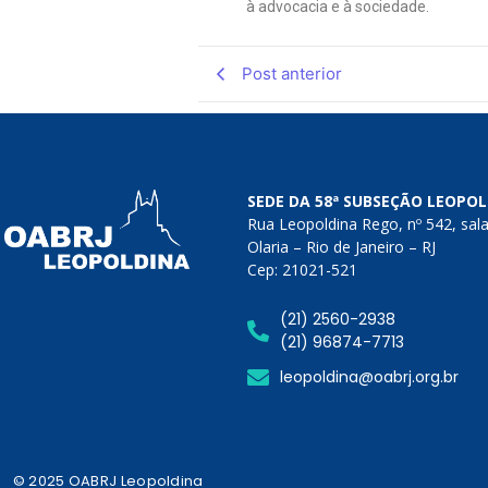
à advocacia e à sociedade.
Post anterior
SEDE DA 58ª SUBSEÇÃO LEOPO
Rua Leopoldina Rego, nº 542, sal
Olaria – Rio de Janeiro – RJ
Cep: 21021-521
(21) 2560-2938
(21) 96874-7713
leopoldina@oabrj.org.br
© 2025 OABRJ Leopoldina